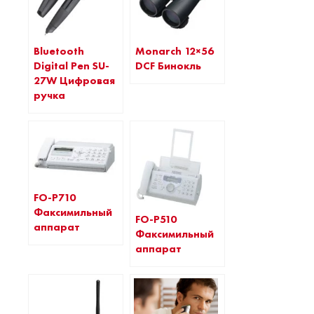
Monarch 12×56
Bluetooth
DCF Бинокль
Digital Pen SU-
27W Цифровая
ручка
FO-P710
Факсимильный
FO-P510
аппарат
Факсимильный
аппарат