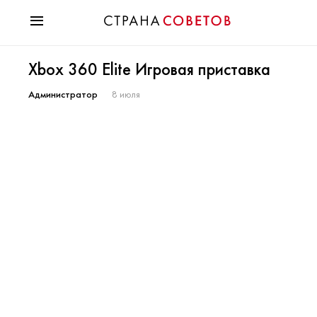
Красота
Xbox 360 Elite Игровая приставка
Мода
Звезды
Администратор
8 июля
Гороскопы
Здоровье
Психология
Хобби
Разное
Праздники