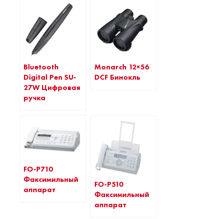
Monarch 12×56
Bluetooth
DCF Бинокль
Digital Pen SU-
27W Цифровая
ручка
FO-P710
Факсимильный
FO-P510
аппарат
Факсимильный
аппарат