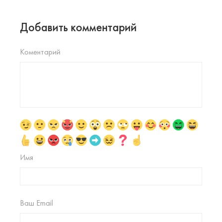
Добавить комментарий
Коментарий
Имя
Ваш Email