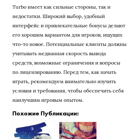
Turbo имеет как сильные стороны, так и
недостатки. Широкий выбор, удобный
интерфейс и привлекательные бонусы делают
его хорошим вариантом для игроков, ищущих
что-то новое. Потенциальные клиенты должны
учитывать медианная скорость вывода
средств, возможные ограничения и вопросы
по лицензированию. Перед тем, как начать
играть, рекомендуем внимательно изучить
условия и требования, чтобы обеспечить себя
наилучшим игровым опытом.
Похожие Публикации: