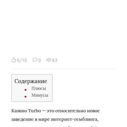
0/10
0
83
Содержание
Плюсы
Минусы
Казино Turbo — это относительно новое
заведение в мире интернет-гемблинга,