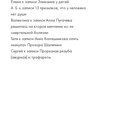
Елена
к записи
Заикание у детей
А. Б.
к записи
13 признаков, что у человека
нет души
Валентина
к записи
Алла Пугачёва
решилась на второе венчание из-за
смертельной болезни
Геля
к записи
Анна Калашникова опять
«кинула» Прохора Шаляпина
Сергей
к записи
Прорезная резьба
(ажурная) и трафареты