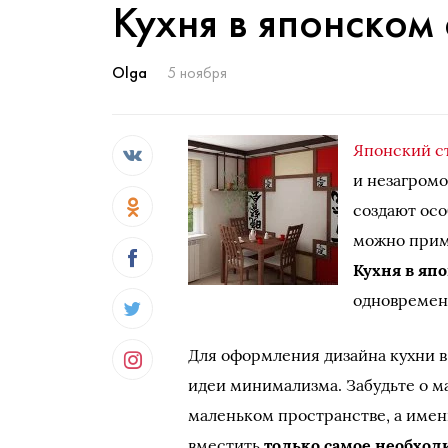
Кухня в японском 
Olga
5 ноября
Японский с
и незагромо
создают ос
можно приме
Кухня в яп
одновремен
Для оформления дизайна кухни в
идеи минимализма. Забудьте о ма
маленьком пространстве, а имен
вместить
только самое необход