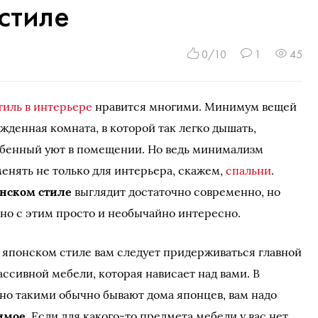
стиле
0/10
1
45
тиль в интерьере
нравится многими. Минимум вещей
жденная комната, в которой так легко дышать,
обенный уют в помещении. Но ведь минимализм
нять не только для интерьера, скажем,
спальни
.
онском стиле
выглядит достаточно современно, но
но с этим просто и необычайно интересно.
 японском стиле вам следует придерживаться главной
ссивной мебели, которая нависает над вами. В
но такими обычно бывают дома японцев, вам надо
имое
. Если для какого-то предмета мебели у вас нет