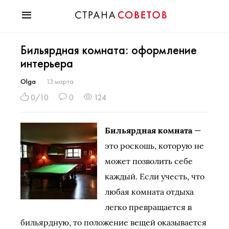
Красота
Бильярдная комната: оформление
Мода
интерьера
Звезды
Гороскопы
Olga
13 марта
Здоровье
0/10
0
124
Психология
Хобби
Бильярдная комната
—
Разное
это роскошь, которую не
Праздники
может позволить себе
каждый. Если учесть, что
любая комната отдыха
легко превращается в
бильярдную, то положение вещей оказывается