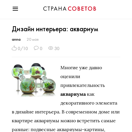
Красота
Дизайн интерьера: аквариум
Мода
Звезды
anna
20 мая
Гороскопы
0/10
0
30
Здоровье
Психология
Многие уже давно
Хобби
оценили
Разное
привлекательность
Праздники
аквариума
как
декоративного элемента
в дизайне интерьера. В современном доме или
квартире аквариумы можно встретить самые
разные: подвесные аквариумы-картины,