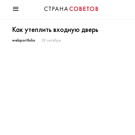
Красота
Как утеплить входную дверь
Мода
Звезды
webportfolio
29 октября
Гороскопы
Здоровье
Психология
Хобби
Разное
Праздники