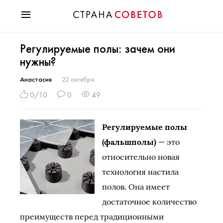
Красота
Регулируемые полы: зачем они
Мода
нужны?
Звезды
Гороскопы
Анастасия
22 октября
Здоровье
0/10
0
49
Психология
Хобби
Регулируемые полы
Разное
(фальшполы)
— это
Праздники
относительно новая
технология настила
полов. Она имеет
достаточное количество
преимуществ перед традиционными