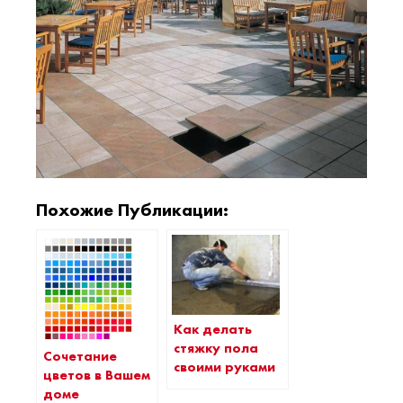
Похожие Публикации:
Как делать
стяжку пола
Сочетание
своими руками
цветов в Вашем
доме