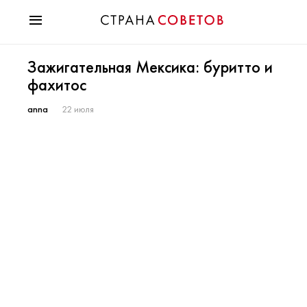
Красота
Зажигательная Мексика: буритто и
Мода
фахитос
Звезды
Гороскопы
anna
22 июля
Здоровье
Психология
Хобби
Разное
Праздники