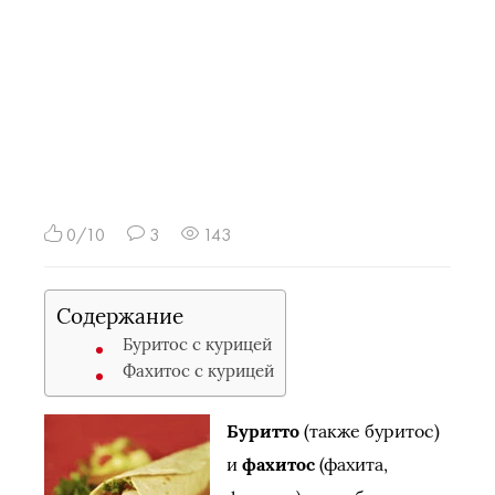
0/10
3
143
Содержание
Буритос с курицей
Фахитос с курицей
Буритто
(также буритос)
и
фахитос
(фахита,