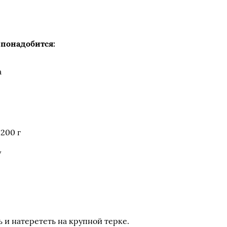
 понадобится:
а
200 г
у
 и натерететь на крупной терке.