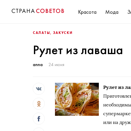
Красота
Мода
З
САЛАТЫ, ЗАКУСКИ
Рулет из лаваша
anna
24 июня
Рулет из л
Приготовлен
необходимы
супермаркет
или на друж