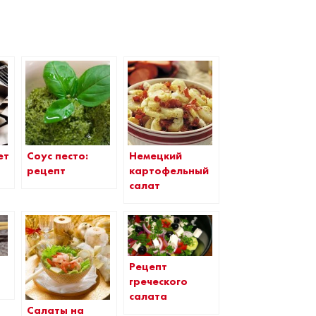
ет
Соус песто:
Немецкий
рецепт
картофельный
салат
Рецепт
греческого
салата
Салаты на