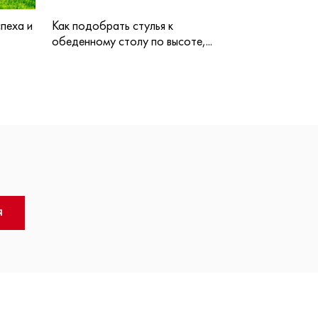
пеха и
Как подобрать стулья к
обеденному столу по высоте,...
Я