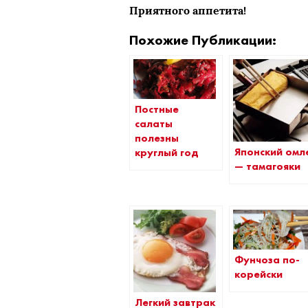
Приятного аппетита!
Похожие Публикации:
Постные
салаты
полезны
Японский омл
круглый год
— тамагояки
Фунчоза по-
корейски
Легкий завтрак