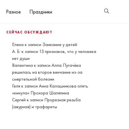
Разное
Праздники
СЕЙЧАС ОБСУЖДАЮТ
Елена
к записи
Заикание у детей
А. Б.
к записи
13 признаков, что у человека
нет души
Валентина
к записи
Алла Пугачёва
решилась на второе венчание из-за
смертельной болезни
Геля
к записи
Анна Калашникова опять
«кинула» Прохора Шаляпина
Сергей
к записи
Прорезная резьба
(ажурная) и трафареты