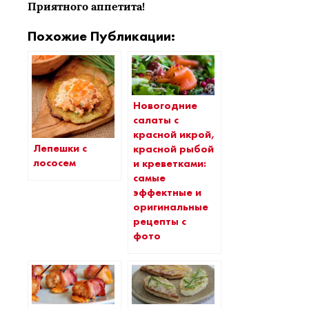
Приятного аппетита!
Похожие Публикации:
Новогодние
салаты с
красной икрой,
Лепешки с
красной рыбой
лососем
и креветками:
самые
эффектные и
оригинальные
рецепты с
фото