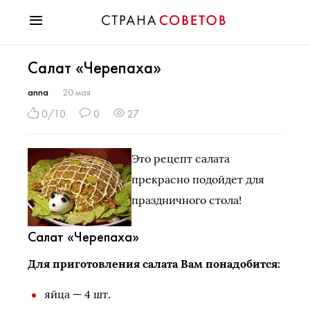
Красота
Салат «Черепаха»
Мода
Звезды
anna
20 мая
Гороскопы
0/10
0
27
Здоровье
Психология
Это рецепт салата
Хобби
прекрасно подойдет для
Разное
праздничного стола!
Праздники
Салат «Черепаха»
Для приготовления салата Вам понадобится:
яйца — 4 шт.