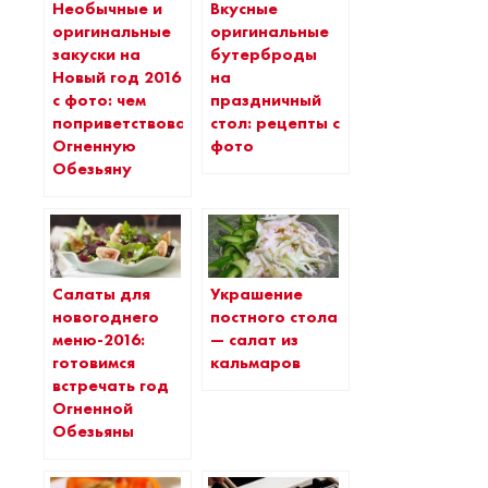
Необычные и
Вкусные
оригинальные
оригинальные
закуски на
бутерброды
Новый год 2016
на
с фото: чем
праздничный
поприветствовать
стол: рецепты с
Огненную
фото
Обезьяну
Салаты для
Украшение
новогоднего
постного стола
меню-2016:
— салат из
готовимся
кальмаров
встречать год
Огненной
Обезьяны