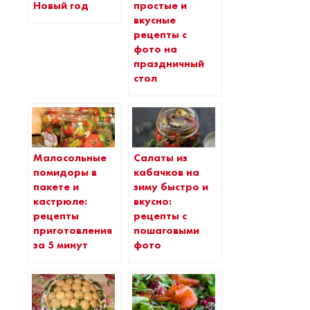
Новый год
простые и
вкусные
рецепты с
фото на
праздничный
стол
Малосольные
Салаты из
помидоры в
кабачков на
пакете и
зиму быстро и
кастрюле:
вкусно:
рецепты
рецепты с
приготовления
пошаговыми
за 5 минут
фото