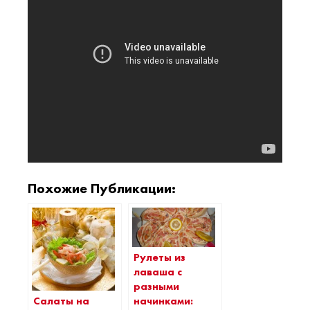
Похожие Публикации:
Рулеты из
лаваша с
разными
Салаты на
начинками: