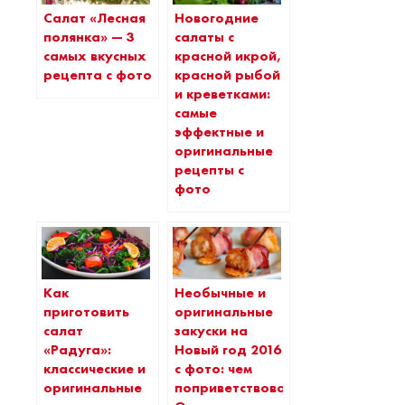
Салат «Лесная
Новогодние
полянка» — 3
салаты с
самых вкусных
красной икрой,
рецепта с фото
красной рыбой
и креветками:
самые
эффектные и
оригинальные
рецепты с
фото
Как
Необычные и
приготовить
оригинальные
салат
закуски на
«Радуга»:
Новый год 2016
классические и
с фото: чем
оригинальные
поприветствовать