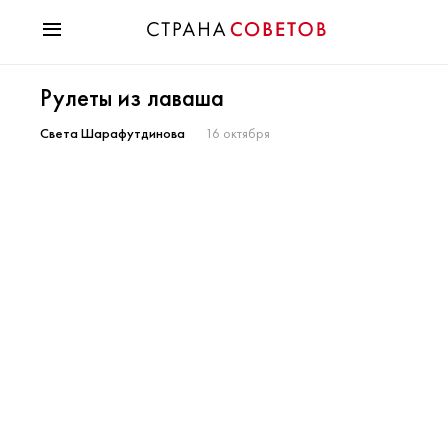
Красота
Рулеты из лаваша
Мода
Звезды
Света Шарафутдинова
16 октября
Гороскопы
Здоровье
Психология
Хобби
Разное
Праздники