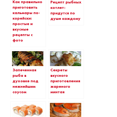
Как правильно
Рецепт рыбных
приготовить
котлет:
кальмары по-
придутся по
корейски:
душе каждому
простые и
вкусные
рецепты с
фото
Запеченная
Секреты
рыба в
вкусного
духовке под
приготовления
нежнейшим
жареного
соусом
минтая