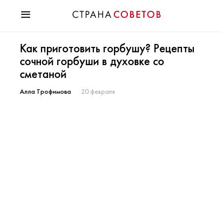
Красота
Как приготовить горбушу? Рецепты
Мода
сочной горбуши в духовке со
Звезды
сметаной
Гороскопы
Здоровье
Алла Трофимова
20 февраля
Психология
Хобби
Разное
Праздники