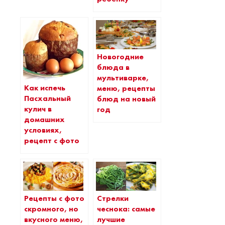
Новогодние
блюда в
мультиварке,
Как испечь
меню, рецепты
Пасхальный
блюд на новый
кулич в
год
домашних
условиях,
рецепт с фото
Рецепты с фото
Стрелки
скромного, но
чеснока: самые
вкусного меню,
лучшие