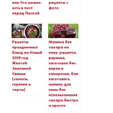
или Что можно
рецепты с
есть в пост
фото
перед Пасхой
Рецепты
Малина без
праздничных
сахара на
блюд на Новый
зиму: рецепты
2019 год
варенья,
Желтой
заготовок без
Земляной
варки и
Свиньи
заморозки. Как
(салаты,
заготовить
горячее и
малину для
торты)
зимы без
использования
сахара быстро
и просто