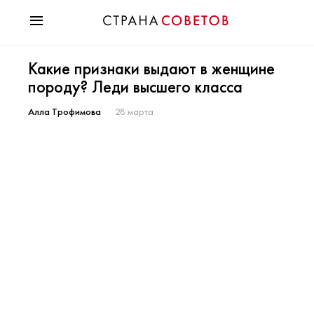
Красота
Какие признаки выдают в женщине
Мода
породу? Леди высшего класса
Звезды
Гороскопы
Алла Трофимова
28 марта
Здоровье
Психология
Хобби
Разное
Праздники