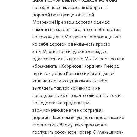
подобрана со вкусом и наоборот-в
дорогой безвкусице-обычной
Матреной.При этом дорогая одежда
никогда не скроет того, что ее обладатель
на самом деле Матрена.»Нагромождение»
на себя дорогой одежды-есть просто
китч.Многие Голливудские «звезды»
одеваются очень просто.Мы читаем про них
«бомжеватый Харрисон Форд или Ричард
Гир и так далее.Конечно,имея за душой
миллионы,они могут позволить себе
выглядеть так,так как никто и не
заподозрить их о том,что они одеты так из-
за недостатка средств.При
этом,конечно,все эти их «отрепья»
дорогие.Немаловажную роль играет имение
своего стиля.Этому примером может
послужить российский актер О.Меньшиков-