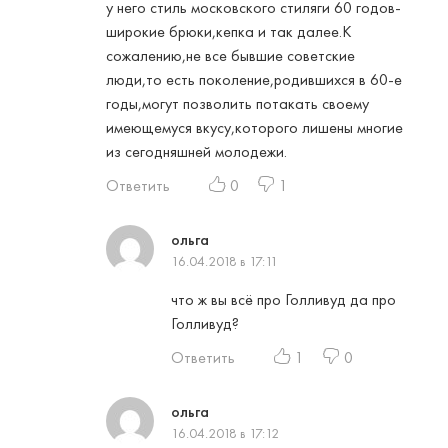
у него стиль московского стиляги 60 годов-
широкие брюки,кепка и так далее.К
сожалению,не все бывшие советские
люди,то есть поколение,родившихся в 60-е
годы,могут позволить потакать своему
имеющемуся вкусу,которого лишены многие
из сегодняшней молодежи.
Ответить
0
1
ольга
16.04.2018 в 17:11
что ж вы всё про Голливуд да про
Голливуд?
Ответить
1
0
ольга
16.04.2018 в 17:12