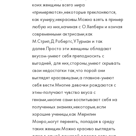
коих женщины всего мира
«примеряются»,некоторые преклоняются,
как кумиру,некрасивы.Можно взять в пример
любую из них,начиная с О.Хепберн и кончая
современными актрисами,как
М.Стрип,Д.Робертс,У.Турман и так
далее.Просто эти женщины обладают
вкусом-умеют себя преподносить с
выгодней, для них,стороны,умеют скрывать
свои недостатки так,что порой они
выглядят красавицами,а главное-умеют
себя вести.Многие девочки рождаются с
этим-получают чувство вкуса с
генами,многие сами воспитывают себя на
полученных знаниях,некоторые,если
хорошие ученицы,как Мерилин
Монро,могут перенять, попадая в среду
таких женщин.Можно красиво выглядеть
даже в самой дешевой одежде,если она