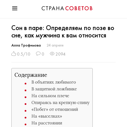
Красота
Сон в паре: Определяем по позе во
Мода
сне, как мужчина к вам относится
Звезды
Гороскопы
Алла Трофимова
24 апреля
Здоровье
0.5/10
0
2094
Психология
Хобби
Содержание
Разное
В объятиях любимого
Праздники
В защитной ложбинке
На сильном плече
Опираясь на крепкую спину
«Побег» от отношений
На «выселках»
На расстоянии