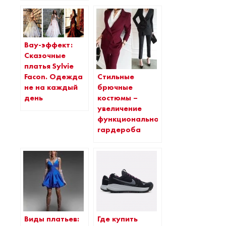
Вау-эффект:
Сказочные
платья Sylvie
Стильные
Facon. Одежда
брючные
не на каждый
костюмы –
день
увеличение
функциональности
гардероба
Виды платьев:
Где купить