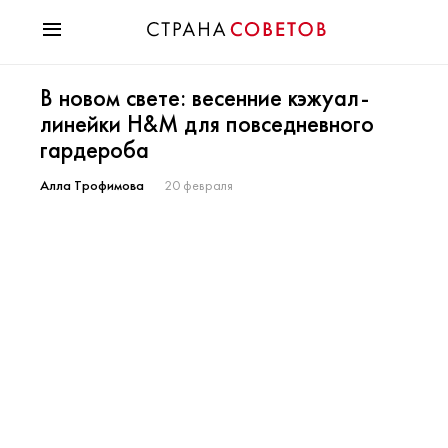
Красота
В новом свете: весенние кэжуал-
Мода
линейки H&M для повседневного
Звезды
гардероба
Гороскопы
Здоровье
Алла Трофимова
20 февраля
Психология
Хобби
Разное
Праздники