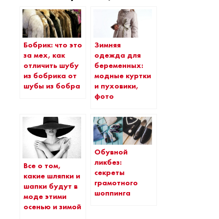
Бобрик: что это
Зимняя
за мех, как
одежда для
отличить шубу
беременных:
из бобрика от
модные куртки
шубы из бобра
и пуховики,
фото
Обувной
ликбез:
Все о том,
секреты
какие шляпки и
грамотного
шапки будут в
шоппинга
моде этими
осенью и зимой