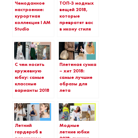
Чемоданное
ТОП-3 модных
настроение:
вещей 2018,
курортная
которые
коллекция I AM
превратят вас
Studio
в икону стиля
C чем носить
Плетеная сумка
кружевную
– хит 2018:
юбку: самые
самые лучшие
классные
образы для
варианты 2018
лета
Летний
Модные
гардероб в
летние юбки