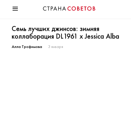
Красота
Семь лучших джинсов: зимняя
Мода
коллаборация DL1961 x Jessica Alba
Звезды
Гороскопы
Алла Трофимова
3 января
Здоровье
Психология
Хобби
Разное
Праздники