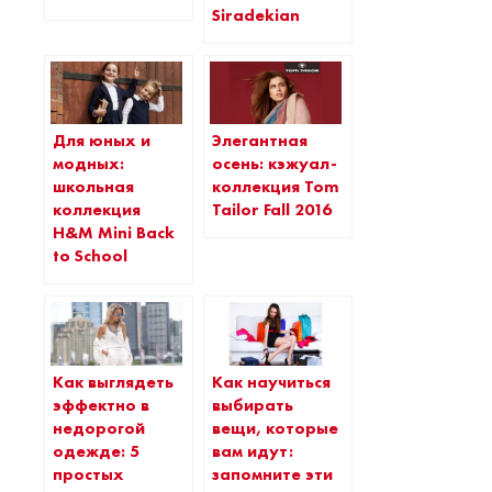
Siradekian
Для юных и
Элегантная
модных:
осень: кэжуал-
школьная
коллекция Tom
коллекция
Tailor Fall 2016
H&M Mini Back
to School
Как выглядеть
Как научиться
эффектно в
выбирать
недорогой
вещи, которые
одежде: 5
вам идут:
простых
запомните эти