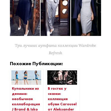
Три лучших аутфита коллекции Wardrobe
Refresh
Похожие Публикации:
Купальники из
В гостях у
денима:
сказки:
необычная
коллекция
коллаборация
обуви Carousel
J Brand & Iskо
от Aleksander