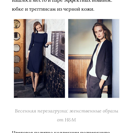
юбке и треггинсам из черной кожи.
Весенняя перезагрузка: женственные образы
от H&M
Цветовая палитра коллекции подчеркнуто