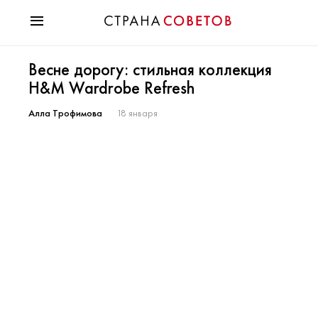
Красота
Весне дорогу: стильная коллекция
Мода
H&M Wardrobe Refresh
Звезды
Гороскопы
Алла Трофимова
18 января
Здоровье
Психология
Хобби
Разное
Праздники