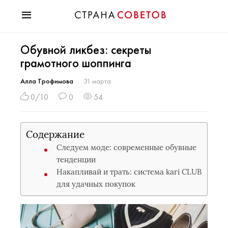
Красота
Обувной ликбез: секреты
Мода
грамотного шоппинга
Звезды
Гороскопы
Алла Трофимова
31 марта
Здоровье
0/10
0
54
Психология
Хобби
Содержание
Разное
Следуем моде: современные обувные
Праздники
тенденции
Накапливай и трать: система kari CLUB
для удачных покупок