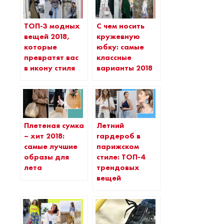
ТОП-3 модных
C чем носить
вещей 2018,
кружевную
которые
юбку: самые
превратят вас
классные
в икону стиля
варианты 2018
Плетеная сумка
Летний
– хит 2018:
гардероб в
самые лучшие
парижском
образы для
стиле: ТОП-4
лета
трендовых
вещей