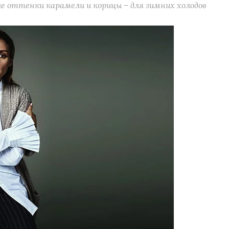
е оттенки карамели и корицы – для зимних холодов