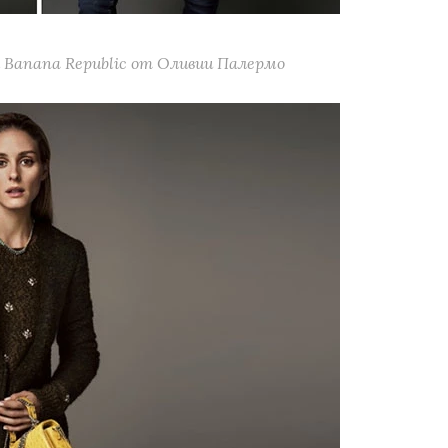
 Banana Republic от Оливии Палермо