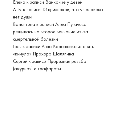
Елена
к записи
Заикание у детей
А. Б.
к записи
13 признаков, что у человека
нет души
Валентина
к записи
Алла Пугачёва
решилась на второе венчание из-за
смертельной болезни
Геля
к записи
Анна Калашникова опять
«кинула» Прохора Шаляпина
Сергей
к записи
Прорезная резьба
(ажурная) и трафареты