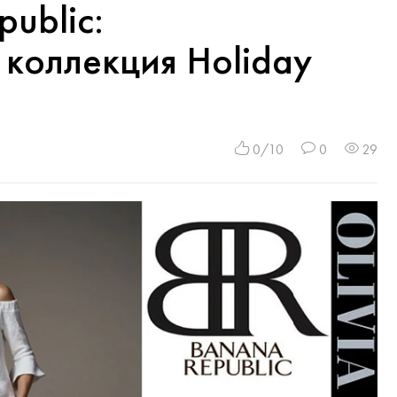
ublic:
коллекция Holiday
0/10
0
29