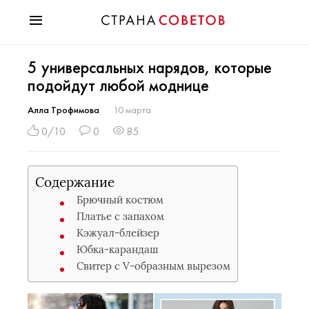
Красота
5 универсальных нарядов, которые
Мода
подойдут любой моднице
Звезды
Гороскопы
Алла Трофимова
10 марта
Здоровье
0/10
0
85
Психология
Хобби
Содержание
Разное
Брючный костюм
Праздники
Платье с запахом
Кэжуал-блейзер
Юбка-карандаш
Свитер с V-образным вырезом