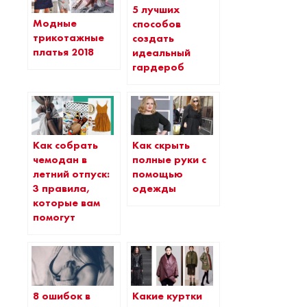
5 лучших
Модные
способов
трикотажные
создать
платья 2018
идеальный
гардероб
Как собрать
Как скрыть
чемодан в
полные руки с
летний отпуск:
помощью
3 правила,
одежды
которые вам
помогут
8 ошибок в
Какие куртки