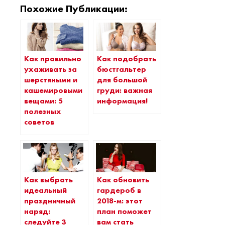
Похожие Публикации:
Как правильно
Как подобрать
ухаживать за
бюстгальтер
шерстяными и
для большой
кашемировыми
груди: важная
вещами: 5
информация!
полезных
советов
Как выбрать
Как обновить
идеальный
гардероб в
праздничный
2018-м: этот
наряд:
план поможет
следуйте 3
вам стать