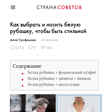
Красота
Как выбрать и носить белую
Мода
рубашку, чтобы быть стильной
Звезды
Гороскопы
Алла Трофимова
20 февраля
Здоровье
0/10
0
164
Психология
Хобби
Содержание
Разное
Белая рубашка + формальный аутфит
Праздники
Белая рубашка + джинсы + пиджак
Белая рубашка + аксессуары