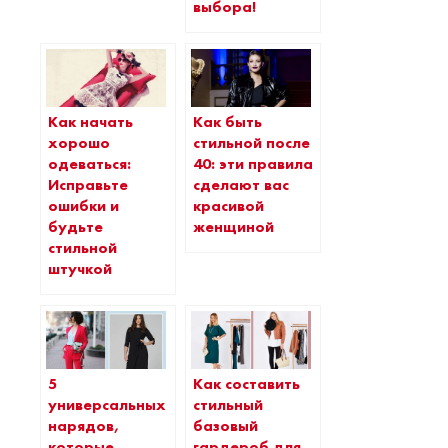
выбора!
Как начать
Как быть
хорошо
стильной после
одеваться:
40: эти правила
Исправьте
сделают вас
ошибки и
красивой
будьте
женщиной
стильной
штучкой
5
Как составить
универсальных
стильный
нарядов,
базовый
которые
гардероб для