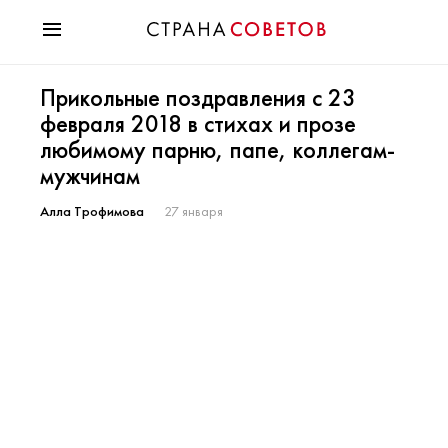
Красота
Прикольные поздравления с 23
Мода
февраля 2018 в стихах и прозе
Звезды
любимому парню, папе, коллегам-
Гороскопы
мужчинам
Здоровье
Психология
Алла Трофимова
27 января
Хобби
Разное
Праздники