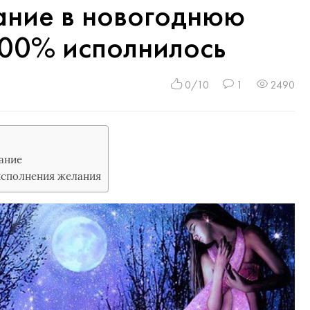
ание в новогоднюю
100% исполнилось
0/10
1
2490
ание
исполнения желания