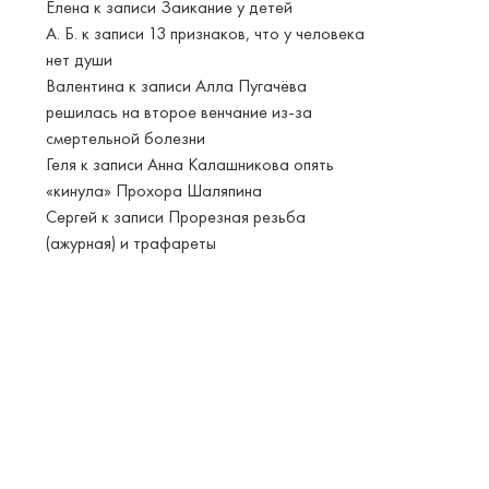
Елена
к записи
Заикание у детей
А. Б.
к записи
13 признаков, что у человека
нет души
Валентина
к записи
Алла Пугачёва
решилась на второе венчание из-за
смертельной болезни
Геля
к записи
Анна Калашникова опять
«кинула» Прохора Шаляпина
Сергей
к записи
Прорезная резьба
(ажурная) и трафареты