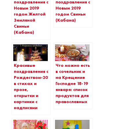
поздравления с
поздравления с
Новым 2019
Новым 2019
годом Желтой
годом Свиньи
Земляной
(Кабана)
Свиньи
(Кабана)
Красивые
Что можно есть
поздравления с
в сочельник и
Рождеством-2019
на Крещение
в стихах и
Господне 18-19
прозе,
января: список
открытки и
продуктов для
картинки с
православных
надписями