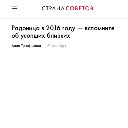
Красота
Радоница в 2016 году — вспомните
Мода
об усопших близких
Звезды
Гороскопы
Алла Трофимова
21 декабря
Здоровье
Психология
Хобби
Разное
Праздники