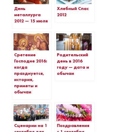
День
Хлебный Спас
металлурга
2012
2012 — 15 июля
Сретение
Родительский
Господне 2016:
день в 2016
когда
году — дата и
празднуется,
обычаи
история,
приметы и
обычаи
Сценарии на 1
Поздравления
сентября для
с 1 сентября