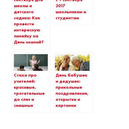
школы и
2017
детского
школьникам и
садика: Как
студентам
провести
интересную
линейку на
День знаний?
Стихи про
День бабушек
учителей:
и дедушек:
красивые,
прикольные
трогательные
поздравления,
до слез и
открытки и
смешные
картинки