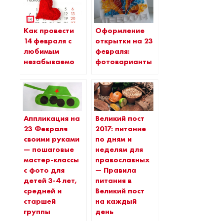
Как провести
Оформление
14 февраля с
открытки на 23
любимым
февраля:
незабываемо
фотоварианты
Аппликация на
Великий пост
23 Февраля
2017: питание
своими руками
по дням и
— пошаговые
неделям для
мастер-классы
православных
с фото для
— Правила
детей 3-4 лет,
питания в
средней и
Великий пост
старшей
на каждый
группы
день