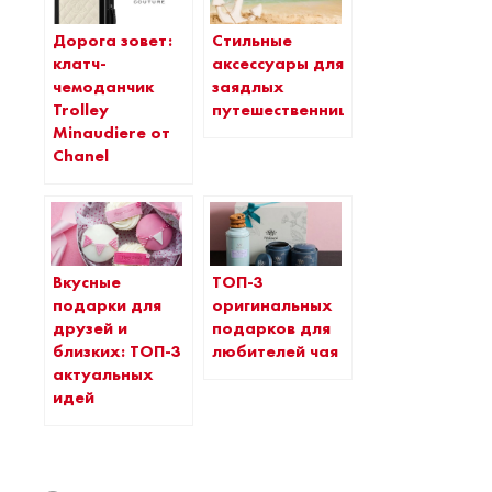
Дорога зовет:
Стильные
клатч-
аксессуары для
чемоданчик
заядлых
Trolley
путешественниц
Minaudiere от
Chanel
Вкусные
ТОП-3
подарки для
оригинальных
друзей и
подарков для
близких: ТОП-3
любителей чая
актуальных
идей