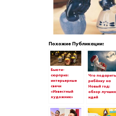
Похожие Публикации:
Бьюти-
сюрприз:
Что подарит
интерьерные
ребёнку на
свечи
Новый год:
«Известный
обзор лучши
художник»
идей