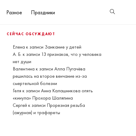
Разное
Праздники
СЕЙЧАС ОБСУЖДАЮТ
Елена
к записи
Заикание у детей
А. Б.
к записи
13 признаков, что у человека
нет души
Валентина
к записи
Алла Пугачёва
решилась на второе венчание из-за
смертельной болезни
Геля
к записи
Анна Калашникова опять
«кинула» Прохора Шаляпина
Сергей
к записи
Прорезная резьба
(ажурная) и трафареты