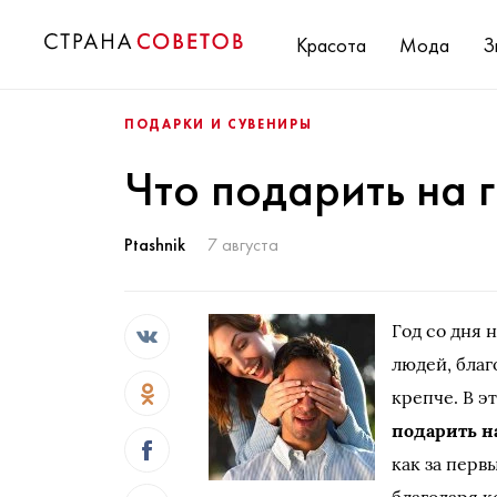
Красота
Мода
З
ПОДАРКИ И СУВЕНИРЫ
Что подарить на
Ptashnik
7 августа
Год со дня 
людей, бла
крепче. В э
подарить н
как за перв