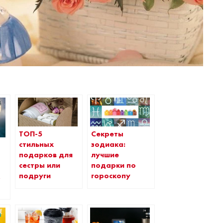
ТОП-5
Секреты
стильных
зодиака:
ь
подарков для
лучшие
сестры или
подарки по
подруги
гороскопу
х