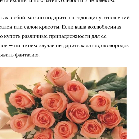
ие внимания и показатель близости с человеком.
ть за собой, можно подарить на годовщину отношений
салон или салон красоты. Если ваша возлюбленная
о купить различные принадлежности для ее
ое — ни в коем случае не дарить халатов, сковородок
оявить фантазию.