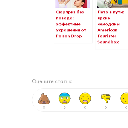
Сюрприз без
Лето в пути:
повода:
яркие
эффектные
чемоданы
украшения от
American
Poison Drop
Tourister
Soundbox
Оцените статью
0
0
0
0
0