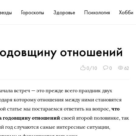
везды
Гороскопы
Здоровье
Психология
Хобби
 годовщину отношений
0/10
0
62
начала встреч — это прежде всего праздник двух
годаря которому отношения между ними становятся
той статье мы постараемся ответить на вопрос,
что
а годовщину отношений
своей второй половинке, так
ый год случаются самые интересные ситуации,