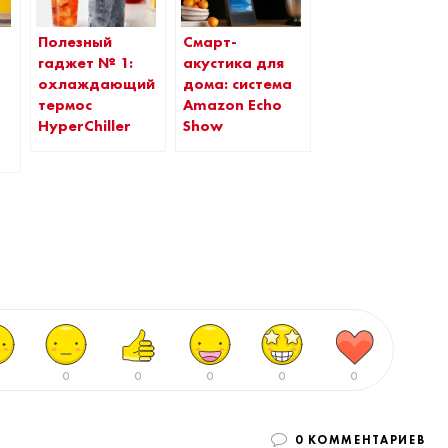
Полезный
Смарт-
гаджет № 1:
акустика для
охлаждающий
дома: система
термос
Amazon Echo
HyperChiller
Show
0
0
0
0
0
0 КОММЕНТАРИЕВ