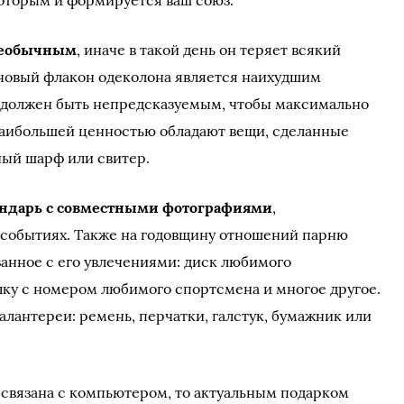
которым и формируется ваш союз.
необычным
, иначе в такой день он теряет всякий
 новый флакон одеколона является наихудшим
о должен быть непредсказуемым, чтобы максимально
Наибольшей ценностью обладают вещи, сделанные
ный шарф или свитер.
ендарь с совместными фотографиями
,
событиях. Также на годовщину отношений парню
занное с его увлечениями: диск любимого
лку с номером любимого спортсмена и многое другое.
алантереи: ремень, перчатки, галстук, бумажник или
 связана с компьютером, то актуальным подарком