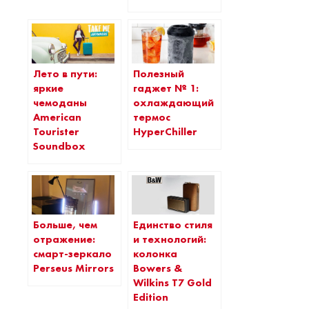
Лето в пути:
Полезный
яркие
гаджет № 1:
чемоданы
охлаждающий
American
термос
Tourister
HyperChiller
Soundbox
Больше, чем
Единство стиля
отражение:
и технологий:
смарт-зеркало
колонка
Perseus Mirrors
Bowers &
Wilkins T7 Gold
Edition