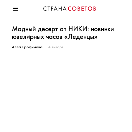
Красота
Модный десерт от НИКИ: новинки
Мода
ювелирных часов «Леденцы»
Звезды
Гороскопы
Алла Трофимова
4 января
Здоровье
Психология
Хобби
Разное
Праздники