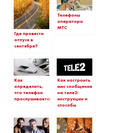
Телефоны
оператора
МТС
Где провести
отпуск в
сентябре?
Как
Как настроить
определить,
ммс сообщения
что телефон
на теле2:
прослушивается
инструкции и
способы