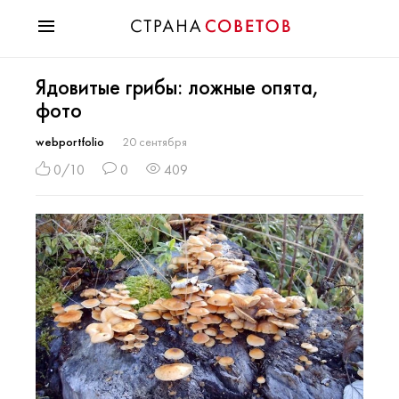
Красота
Ядовитые грибы: ложные опята,
Мода
фото
Звезды
Гороскопы
webportfolio
20 сентября
Здоровье
0/10
0
409
Психология
Хобби
Разное
Праздники