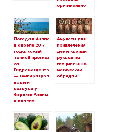
оригинально
Погода в Анапе
Амулеты для
в апреле 2017
привлечения
года, самый
денег своими
точный прогноз
руками по
от
специальным
Гидрометцентра
магическим
— Температура
обрядам
воды и
воздуха у
берегов Анапы
в апреле