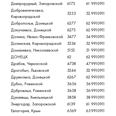
Днепрорудный, Запорожской
6175
61
9910911
Добровеличковка,
5253
52
9910911
Кировоградской
Доброполье, Донецкой
6277
62
9910911
Докучаевск, Донецкой
6275
62
9910911
Долина, Ивано-Франковской
3477
34
9910911
Долинская, Кировоградской
5234
52
9910911
Доманевка, Николаевской
5152
51
9910911
ДОНЕЦК
62
62
9910911
Драбов, Черкасской
4738
47
9910911
Дрогобыч, Львовской
3244
32
9910911
Дружковка, Донецкой
6267
62
9910911
Дубно, Ровенской
3656
36
9910911
Дубровица, Ровенской
3658
36
9910911
Дунаевцы, Хмельницкой
3858
38
9910911
Энергодар, Запорожской
6139
61
9910911
Евпатория, Крым
6569
65
9910911