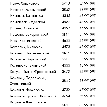
Изюм, Харьковская
5743
57
9910911
Изяслав, Хмельницкой
3852
38
9910911
Ильинцы, Винницкой
4345
43
9910911
Ильичевск, Одесской
4868
48
9910911
Ирпень, Киевской
4597
45
9910911
Иршава, Закарпатской
3144
31
9910911
Ичня, Черниговской
4633
46
9910911
Кагарлык, Киевской
4573
45
9910911
Казанка, Николаевской
5164
51
9910911
Каланчак, Херсонской
5530
55
9910911
Калиновка, Винницкой
4333
43
9910911
Калуш, Ивано-Франковской
3472
34
9910911
Каменец-Подольский,
3849
38
9910911
Хмельницкой
Каменка, Черкасской
4732
47
9910911
Каменка-Бугская, Львовской
3254
32
9910911
Каменка-Днепровская,
6138
61
9910911