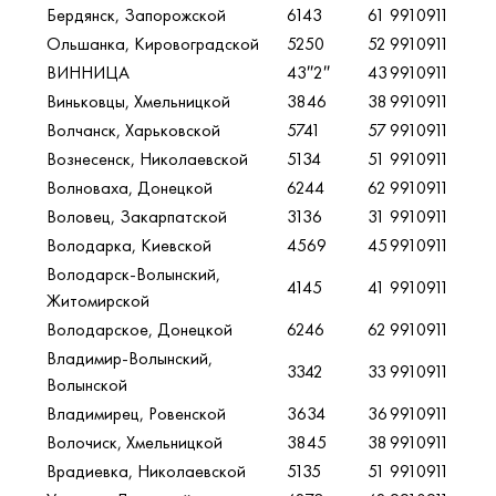
Бердянск, Запорожской
6143
61
9910911
Ольшанка, Кировоградской
5250
52
9910911
ВИННИЦА
43″2″
43
9910911
Виньковцы, Хмельницкой
3846
38
9910911
Волчанск, Харьковской
5741
57
9910911
Вознесенск, Николаевской
5134
51
9910911
Волноваха, Донецкой
6244
62
9910911
Воловец, Закарпатской
3136
31
9910911
Володарка, Киевской
4569
45
9910911
Володарск-Волынский,
4145
41
9910911
Житомирской
Володарское, Донецкой
6246
62
9910911
Владимир-Волынский,
3342
33
9910911
Волынской
Владимирец, Ровенской
3634
36
9910911
Волочиск, Хмельницкой
3845
38
9910911
Врадиевка, Николаевской
5135
51
9910911