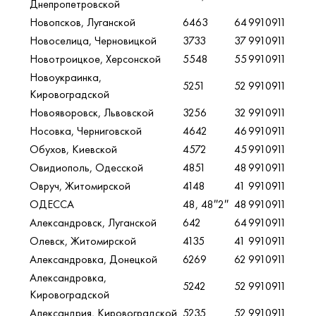
Днепропетровской
Новопсков, Луганской
6463
64
9910911
Новоселица, Черновицкой
3733
37
9910911
Новотроицкое, Херсонской
5548
55
9910911
Новоукраинка,
5251
52
9910911
Кировоградской
Новояворовск, Львовской
3256
32
9910911
Носовка, Черниговской
4642
46
9910911
Обухов, Киевской
4572
45
9910911
Овидиополь, Одесской
4851
48
9910911
Овруч, Житомирской
4148
41
9910911
ОДЕССА
48, 48″2″
48
9910911
Александровск, Луганской
642
64
9910911
Олевск, Житомирской
4135
41
9910911
Александровка, Донецкой
6269
62
9910911
Александровка,
5242
52
9910911
Кировоградской
Александрия, Кировоградской
5235
52
9910911