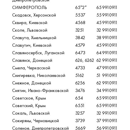
СИМФЕРОПОЛЬ
65″2″
65
9910911
Скадовск, Херсонской
5537
55
9910911
Сквира, Киевской
4568
45
9910911
Сколе, Львовской
3251
32
9910911
Славута, Хмельницкой
3842
38
9910911
Славутич, Киевской
4579
45
9910911
Славяносербск, Луганской
6473
64
9910911
Славянск, Донецкой
626, 6262
62
9910911
Смела, Черкасской
4733
47
9910911
Снигиревка, Николаевской
5162
51
9910911
Снежное, Донецкой
6256
62
9910911
Снятин, Ивано-Франковской
3476
34
9910911
Советское, Крым
654
65
9910911
Советский, Крым
6551
65
9910911
Сокаль, Львовской
3257
32
9910911
Сокиряны, Черновицкой
3739
37
9910911
Соленое, Днепропетровской
5669
56
9910911