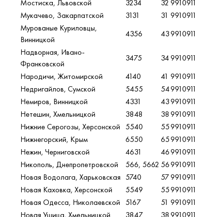
Мостиска, Львовской
3234
32
9910911
Мукачево, Закарпатской
3131
31
9910911
Мурованые Куриловцы,
4356
43
9910911
Винницкой
Надворная, Ивано-
3475
34
9910911
Франковской
Народичи, Житомирской
4140
41
9910911
Недригайлов, Сумской
5455
54
9910911
Немиров, Винницкой
4331
43
9910911
Нетешин, Хмельницкой
3848
38
9910911
Нижние Серогозы, Херсонской
5540
55
9910911
Нижнегорский, Крым
6550
65
9910911
Нежин, Черниговской
4631
46
9910911
Никополь, Днепропетровской
566, 5662
56
9910911
Новая Водолага, Харьковская
5740
57
9910911
Новая Каховка, Херсонской
5549
55
9910911
Новая Одесса, Николаевской
5167
51
9910911
Новая Ушица, Хмельницкой
3847
38
9910911