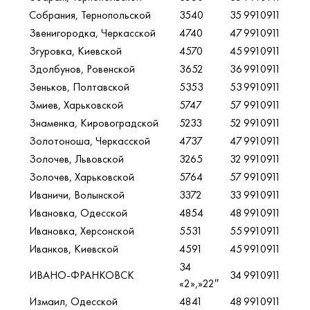
Собрания, Тернопольской
3540
35
9910911
Звенигородка, Черкасской
4740
47
9910911
Згуровка, Киевской
4570
45
9910911
Здолбунов, Ровенской
3652
36
9910911
Зеньков, Полтавской
5353
53
9910911
Змиев, Харьковской
5747
57
9910911
Знаменка, Кировоградской
5233
52
9910911
Золотоноша, Черкасской
4737
47
9910911
Золочев, Львовской
3265
32
9910911
Золочев, Харьковской
5764
57
9910911
Иваничи, Волынской
3372
33
9910911
Ивановка, Одесской
4854
48
9910911
Ивановка, Херсонской
5531
55
9910911
Иванков, Киевской
4591
45
9910911
34
ИВАНО-ФРАНКОВСК
34
9910911
«2»,»22″
Измаил, Одесской
4841
48
9910911