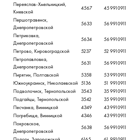
Переяслав-Хмельницкий,
4567
45
9910911
Киевской
Першотравенск,
5633
56
9910911
Днепропетровской
Петриковка,
5634
56
9910911
Днепропетровской
Петрово, Кировоградской
5237
52
9910911
Петропавловка,
5631
56
9910911
Днепропетровской
Пирятин, Полтавской
5358
53
9910911
Южноукраинск, Николаевской
5136
51
9910911
Подволочиск, Тернопольской
3543
35
9910911
Подгайцы, Тернопольской
3542
35
9910911
Песчанка, Винницкой
4349
43
9910911
Погребище, Винницкой
4346
43
9910911
Покровское,
5638
56
9910911
Днепропетровской
Пологи, Запорожской
6165
61
9910911