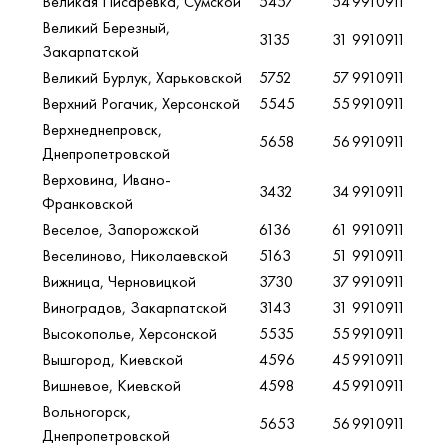
Великая Писаревка, Сумской
5457
54
9910911
Великий Березный,
3135
31
9910911
Закарпатской
Великий Бурлук, Харьковской
5752
57
9910911
Верхний Рогачик, Херсонской
5545
55
9910911
Верхнеднепровск,
5658
56
9910911
Днепропетровской
Верховина, Ивано-
3432
34
9910911
Франковской
Веселое, Запорожской
6136
61
9910911
Веселиново, Николаевской
5163
51
9910911
Вижница, Черновицкой
3730
37
9910911
Виноградов, Закарпатской
3143
31
9910911
Высокополье, Херсонской
5535
55
9910911
Вышгород, Киевской
4596
45
9910911
Вишневое, Киевской
4598
45
9910911
Вольногорск,
5653
56
9910911
Днепропетровской