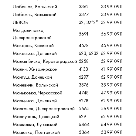
Любешов, Волынской
3362
33
9910911
Любомль, Волынской
3377
33
9910911
ЛЬВОВ
32, 32″2″
32
9910911
Магдалиновка,
5691
56
9910911
Днепропетровской
Макаров, Киевской
4578
45
9910911
Макеевка, Донецкой
623, 6232
62
9910911
Малая Виска, Кировоградской
5258
52
9910911
Малин, Житомирской
4133
41
9910911
Мангуш,
Донецкой
6297
62
9910911
Маневичи, Волынской
3376
33
9910911
Маньковка, Черкасской
4748
47
9910911
Марьинка, Донецкой
6278
62
9910911
Марганец, Днепропетровской
5665
56
9910911
Мариуполь, Донецкой
629
62
9910911
Марковка, Луганской
6464
64
9910911
Машевка, Полтавской
5364
53
9910911