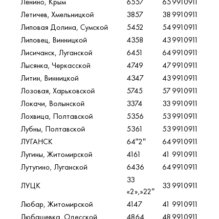
Ленино, Крым
6557
65
9910911
Летичев, Хмельницкой
3857
38
9910911
Липовая Долина, Сумской
5452
54
9910911
Липовец, Винницкой
4358
43
9910911
Лисичанск, Луганской
6451
64
9910911
Лысянка, Черкасской
4749
47
9910911
Литин, Винницкой
4347
43
9910911
Лозовая, Харьковской
5745
57
9910911
Локачи, Волынской
3374
33
9910911
Лохвица, Полтавской
5356
53
9910911
Лубны, Полтавской
5361
53
9910911
ЛУГАНСК
64″2″
64
9910911
Лугины, Житомирской
4161
41
9910911
Лутугино, Луганской
6436
64
9910911
33
ЛУЦК
33
9910911
«2»,»22″
Любар, Житомирской
4147
41
9910911
Любашевка, Одесской
4864
48
9910911