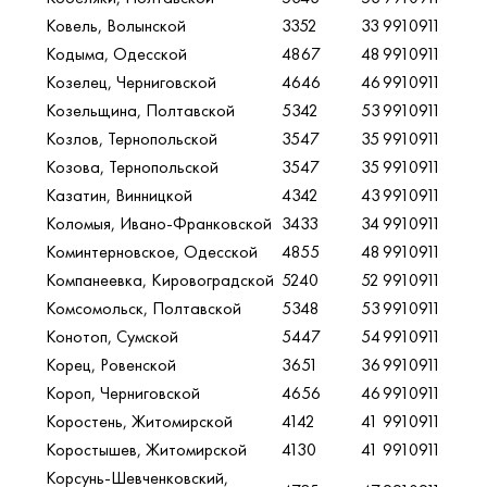
Ковель, Волынской
3352
33
9910911
Кодыма, Одесской
4867
48
9910911
Козелец, Черниговской
4646
46
9910911
Козельщина, Полтавской
5342
53
9910911
Козлов, Тернопольской
3547
35
9910911
Козова, Тернопольской
3547
35
9910911
Казатин, Винницкой
4342
43
9910911
Коломыя, Ивано-Франковской
3433
34
9910911
Коминтерновское, Одесской
4855
48
9910911
Компанеевка, Кировоградской
5240
52
9910911
Комсомольск, Полтавской
5348
53
9910911
Конотоп, Сумской
5447
54
9910911
Корец, Ровенской
3651
36
9910911
Короп, Черниговской
4656
46
9910911
Коростень, Житомирской
4142
41
9910911
Коростышев, Житомирской
4130
41
9910911
Корсунь-Шевченковский,