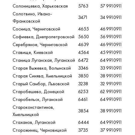
Солоницевка, Харьковская
5763
57
9910911
Солотвино, Ивано-
3471
34
9910911
Франковской
Сосница, Черниговской
4655
46
9910911
Софиевка, Днепропетровской
5650
56
9910911
Серебряное, Черниговской
4639
46
9910911
Ставище, Киевской
4564
45
9910911
Станица Луганская, Луганской
6472
64
9910911
Старая Выжевка, Волынской
3346
33
9910911
Старая Синява, Хмельницкой
3850
38
9910911
Старый Самбор, Львовской
3238
32
9910911
Старобешево, Донецкой
6253
62
9910911
Старобельск, Луганской
6461
64
9910911
Староконстантинов,
3854
38
9910911
Хмельницкой
Стаханов, Луганской
6444
64
9910911
Сторожинец, Черновицкой
3735
37
9910911