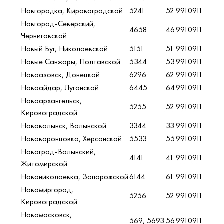
Новгородка, Кировоградской
5241
52
9910911
Новгород-Северский,
4658
46
9910911
Черниговской
Новый Буг, Николаевской
5151
51
9910911
Новые Санжары, Полтавской
5344
53
9910911
Новоазовск, Донецкой
6296
62
9910911
Новоайдар, Луганской
6445
64
9910911
Новоархангельск,
5255
52
9910911
Кировоградской
Нововолынск, Волынской
3344
33
9910911
Нововоронцовка, Херсонской
5533
55
9910911
Новоград-Волынский,
4141
41
9910911
Житомирской
Новониколаевка, Запорожской
6144
61
9910911
Новомиргород,
5256
52
9910911
Кировоградской
Новомосковск,
569, 5693
56
9910911