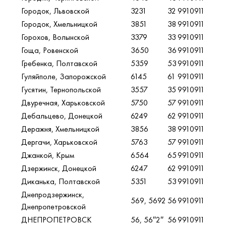
Городок, Львовской
3231
32
9910911
Городок, Хмельницкой
3851
38
9910911
Горохов, Волынской
3379
33
9910911
Гоща, Ровенской
3650
36
9910911
Гребенка, Полтавской
5359
53
9910911
Гуляйполе, Запорожской
6145
61
9910911
Гусятин, Тернопольской
3557
35
9910911
Двуречная, Харьковской
5750
57
9910911
Дебальцево, Донецкой
6249
62
9910911
Деражня, Хмельницкой
3856
38
9910911
Дергачи, Харьковской
5763
57
9910911
Джанкой, Крым
6564
65
9910911
Дзержинск, Донецкой
6247
62
9910911
Диканька, Полтавской
5351
53
9910911
Днепродзержинск,
569, 5692
56
9910911
Днепропетровской
ДНЕПРОПЕТРОВСК
56, 56″2″
56
9910911