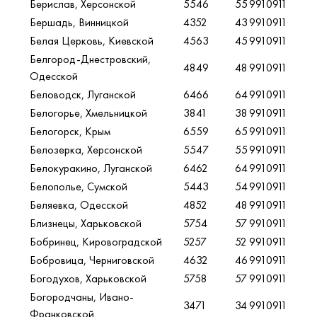
Берислав, Херсонской
5546
55
9910911
Бершадь, Винницкой
4352
43
9910911
Белая Церковь, Киевской
4563
45
9910911
Белгород-Днестровский,
4849
48
9910911
Одесской
Беловодск, Луганской
6466
64
9910911
Белогорье, Хмельницкой
3841
38
9910911
Белогорск, Крым
6559
65
9910911
Белозерка, Херсонской
5547
55
9910911
Белокуракино, Луганской
6462
64
9910911
Белополье, Сумской
5443
54
9910911
Беляевка, Одесской
4852
48
9910911
Близнецы, Харьковской
5754
57
9910911
Бобринец, Кировоградской
5257
52
9910911
Бобровица, Черниговской
4632
46
9910911
Богодухов, Харьковской
5758
57
9910911
Богородчаны, Ивано-
3471
34
9910911
Франковской