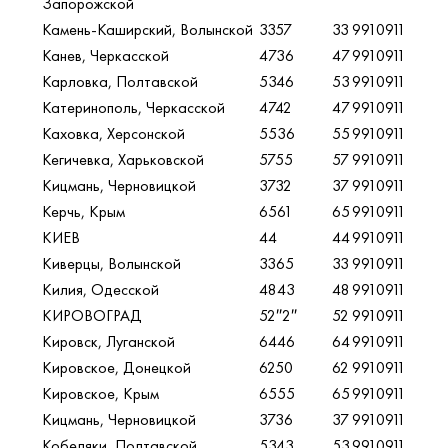
Запорожской
Камень-Каширский, Волынской
3357
33
9910911
Канев, Черкасской
4736
47
9910911
Карловка, Полтавской
5346
53
9910911
Катеринополь, Черкасской
4742
47
9910911
Каховка, Херсонской
5536
55
9910911
Кегичевка, Харьковской
5755
57
9910911
Кицмань, Черновицкой
3732
37
9910911
Керчь, Крым
6561
65
9910911
КИЕВ
44
44
9910911
Киверцы, Волынской
3365
33
9910911
Килия, Одесской
4843
48
9910911
КИРОВОГРАД
52″2″
52
9910911
Кировск, Луганской
6446
64
9910911
Кировское, Донецкой
6250
62
9910911
Кировское, Крым
6555
65
9910911
Кицмань, Черновицкой
3736
37
9910911
Кобеляки, Полтавской
5343
53
9910911