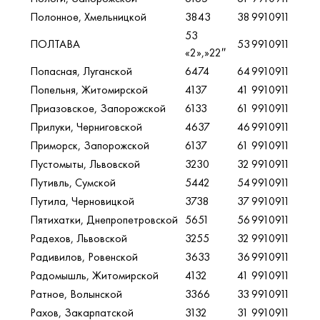
Полонное, Хмельницкой
3843
38
9910911
53
ПОЛТАВА
53
9910911
«2»,»22″
Попасная, Луганской
6474
64
9910911
Попельня, Житомирской
4137
41
9910911
Приазовское, Запорожской
6133
61
9910911
Прилуки, Черниговской
4637
46
9910911
Приморск, Запорожской
6137
61
9910911
Пустомыты, Львовской
3230
32
9910911
Путивль, Сумской
5442
54
9910911
Путила, Черновицкой
3738
37
9910911
Пятихатки, Днепропетровской
5651
56
9910911
Радехов, Львовской
3255
32
9910911
Радивилов, Ровенской
3633
36
9910911
Радомышль, Житомирской
4132
41
9910911
Ратное, Волынской
3366
33
9910911
Рахов, Закарпатской
3132
31
9910911