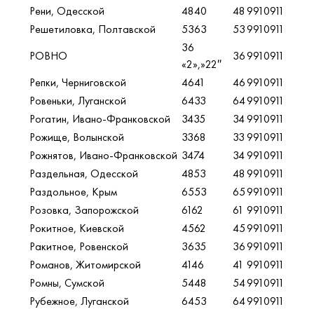
Рени, Одесской
4840
48
9910911
Решетиловка, Полтавской
5363
53
9910911
36
РОВНО
36
9910911
«2»,»22″
Репки, Черниговской
4641
46
9910911
Ровеньки, Луганской
6433
64
9910911
Рогатин, Ивано-Франковской
3435
34
9910911
Рожище, Волынской
3368
33
9910911
Рожнятов, Ивано-Франковской
3474
34
9910911
Раздельная, Одесской
4853
48
9910911
Раздольное, Крым
6553
65
9910911
Розовка, Запорожской
6162
61
9910911
Рокитное, Киевской
4562
45
9910911
Ракитное, Ровенской
3635
36
9910911
Романов
,
Житомирской
4146
41
9910911
Ромны, Сумской
5448
54
9910911
Рубежное, Луганской
6453
64
9910911