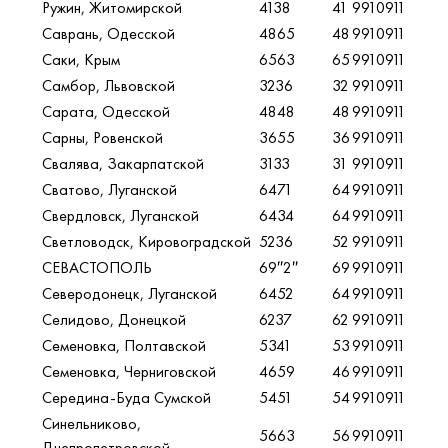
Ружин, Житомирской
4138
41
9910911
Саврань, Одесской
4865
48
9910911
Саки, Крым
6563
65
9910911
Самбор, Львовской
3236
32
9910911
Сарата, Одесской
4848
48
9910911
Сарны, Ровенской
3655
36
9910911
Свалява, Закарпатской
3133
31
9910911
Сватово, Луганской
6471
64
9910911
Свердловск, Луганской
6434
64
9910911
Светловодск, Кировоградской
5236
52
9910911
СЕВАСТОПОЛЬ
69″2″
69
9910911
Северодонецк, Луганской
6452
64
9910911
Селидово, Донецкой
6237
62
9910911
Семеновка, Полтавской
5341
53
9910911
Семеновка, Черниговской
4659
46
9910911
Середина-Буда Сумской
5451
54
9910911
Синельниково,
5663
56
9910911
Днепропетровской