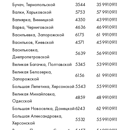
Бучач, Тернопольской
3544
35
9910911
Валки, Харьковской
5753
57
9910911
Вапнярка, Винницкой
4350
43
9910911
Варва, Черниговской
4636
46
9910911
Васильевка, Запорожской
6175
61
9910911
Васильков, Киевской
4571
45
9910911
Васильковка,
5639
56
9910911
Днепропетровской
Великая Багачка, Полтавской
5345
53
9910911
Великая Белозерка,
6156
61
9910911
Запорожской
Большая Лепетиха, Херсонской
5543
55
9910911
Великая Михайловка,
4859
48
9910911
Одесской
Большая Новоселка, Донецкой
6243
62
9910911
Большая Александровка,
5532
55
9910911
Херсонской