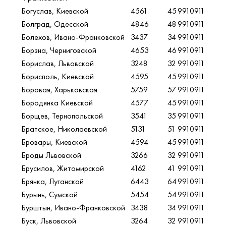
Богуслав, Киевской
4561
45
9910911
Болград, Одесской
4846
48
9910911
Болехов, Ивано-Франковской
3437
34
9910911
Борзна, Черниговской
4653
46
9910911
Борислав, Львовской
3248
32
9910911
Борисполь, Киевской
4595
45
9910911
Боровая, Харьковская
5759
57
9910911
Бородянка Киевской
4577
45
9910911
Борщев, Тернопольской
3541
35
9910911
Братское, Николаевской
5131
51
9910911
Бровары, Киевской
4594
45
9910911
Броды Львовской
3266
32
9910911
Брусилов, Житомирской
4162
41
9910911
Брянка, Луганской
6443
64
9910911
Бурынь, Сумской
5454
54
9910911
Бурштын, Ивано-Франковской
3438
34
9910911
Буск, Львовской
3264
32
9910911