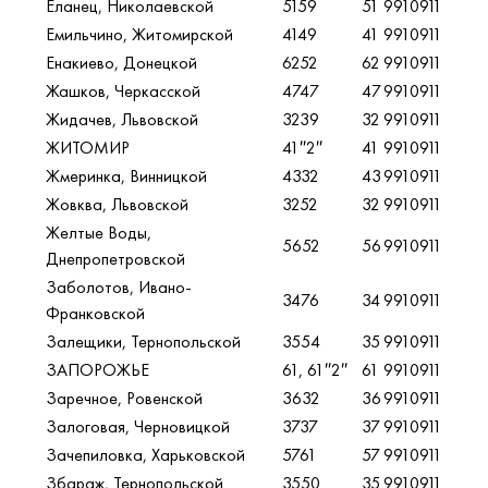
Еланец, Николаевской
5159
51
9910911
Емильчино, Житомирской
4149
41
9910911
Енакиево, Донецкой
6252
62
9910911
Жашков, Черкасской
4747
47
9910911
Жидачев, Львовской
3239
32
9910911
ЖИТОМИР
41″2″
41
9910911
Жмеринка, Винницкой
4332
43
9910911
Жовква, Львовской
3252
32
9910911
Желтые Воды,
5652
56
9910911
Днепропетровской
Заболотов, Ивано-
3476
34
9910911
Франковской
Залещики, Тернопольской
3554
35
9910911
ЗАПОРОЖЬЕ
61, 61″2″
61
9910911
Заречное, Ровенской
3632
36
9910911
Залоговая, Черновицкой
3737
37
9910911
Зачепиловка, Харьковской
5761
57
9910911
Збараж, Тернопольской
3550
35
9910911