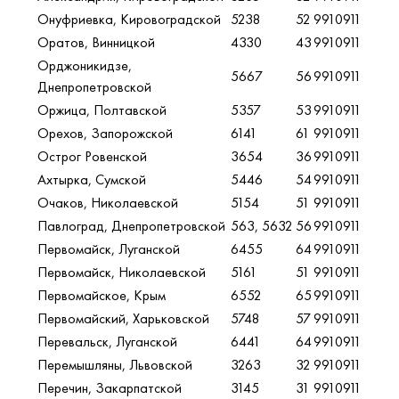
Онуфриевка, Кировоградской
5238
52
9910911
Оратов, Винницкой
4330
43
9910911
Орджоникидзе,
5667
56
9910911
Днепропетровской
Оржица, Полтавской
5357
53
9910911
Орехов, Запорожской
6141
61
9910911
Острог Ровенской
3654
36
9910911
Ахтырка, Сумской
5446
54
9910911
Очаков, Николаевской
5154
51
9910911
Павлоград, Днепропетровской
563, 5632
56
9910911
Первомайск, Луганской
6455
64
9910911
Первомайск, Николаевской
5161
51
9910911
Первомайское, Крым
6552
65
9910911
Первомайский, Харьковской
5748
57
9910911
Перевальск, Луганской
6441
64
9910911
Перемышляны, Львовской
3263
32
9910911
Перечин, Закарпатской
3145
31
9910911