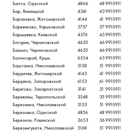
Балта, Одесской
4866
48
9910911
Бар, Винницкой
4341
43
9910911
Барановка, Житомирской
4144
41
9910911
Барвенково, Харьковской
5757
57
9910911
Барышевка, Киевской
4576
45
9910911
Батурин, Черниговской
4635
46
9910911
Бахмач, Черниговской
4635
46
9910911
Бахчисарай, Крым
6554
65
9910911
Баштанка, Николаевской
5158
51
9910911
Бердичев, Житомирской
4143
41
9910911
Бердянск, Запорожской
6153
61
9910911
Берегово, Закарпатской
3141
31
9910911
Бережаны, Тернопольской
3548
35
9910911
Березанка, Николаевской
5153
51
9910911
Березовка, Одесской
4856
48
9910911
Березное, Ровенской
3653
36
9910911
Березнигувате, Николаевской
5168
51
9910911