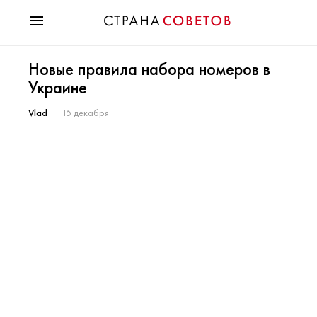
Красота
Новые правила набора номеров в
Мода
Украине
Звезды
Гороскопы
Vlad
15 декабря
Здоровье
Психология
Хобби
Разное
Праздники