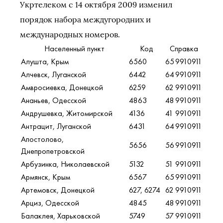
Укртелеком с 14 октября 2009 изменил
порядок набора междугородних и
международных номеров.
Населенный пункт
Код
Справка
Алушта, Крым
6560
65
9910911
Алчевск, Луганской
6442
64
9910911
Амвросиевка, Донецкой
6259
62
9910911
Ананьев, Одесской
4863
48
9910911
Андрушевка, Житомирской
4136
41
9910911
Антрацит, Луганской
6431
64
9910911
Апостолово,
5656
56
9910911
Днепропетровской
Арбузинка, Николаевской
5132
51
9910911
Армянск, Крым
6567
65
9910911
Артемовск, Донецкой
627, 6274
62
9910911
Арциз, Одесской
4845
48
9910911
Балаклея, Харьковской
5749
57
9910911