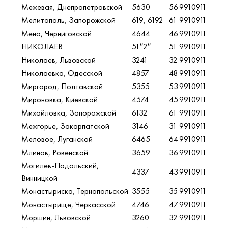
Межевая, Днепропетровской
5630
56
9910911
Мелитополь, Запорожской
619, 6192
61
9910911
Мена, Черниговской
4644
46
9910911
НИКОЛАЕВ
51″2″
51
9910911
Николаев, Львовской
3241
32
9910911
Николаевка, Одесской
4857
48
9910911
Миргород, Полтавской
5355
53
9910911
Мироновка, Киевской
4574
45
9910911
Михайловка, Запорожской
6132
61
9910911
Межгорье, Закарпатской
3146
31
9910911
Меловое, Луганской
6465
64
9910911
Млинов, Ровенской
3659
36
9910911
Могилев-Подольский,
4337
43
9910911
Винницкой
Монастыриска, Тернопольской
3555
35
9910911
Монастырище, Черкасской
4746
47
9910911
Моршин, Львовской
3260
32
9910911