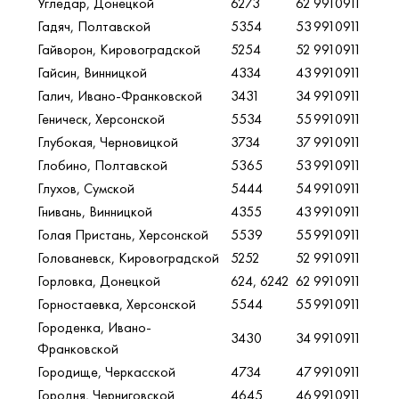
Угледар, Донецкой
6273
62
9910911
Гадяч, Полтавской
5354
53
9910911
Гайворон, Кировоградской
5254
52
9910911
Гайсин, Винницкой
4334
43
9910911
Галич, Ивано-Франковской
3431
34
9910911
Геническ, Херсонской
5534
55
9910911
Глубокая, Черновицкой
3734
37
9910911
Глобино, Полтавской
5365
53
9910911
Глухов, Сумской
5444
54
9910911
Гнивань, Винницкой
4355
43
9910911
Голая Пристань, Херсонской
5539
55
9910911
Голованевск, Кировоградской
5252
52
9910911
Горловка, Донецкой
624, 6242
62
9910911
Горностаевка, Херсонской
5544
55
9910911
Городенка, Ивано-
3430
34
9910911
Франковской
Городище, Черкасской
4734
47
9910911
Городня, Черниговской
4645
46
9910911