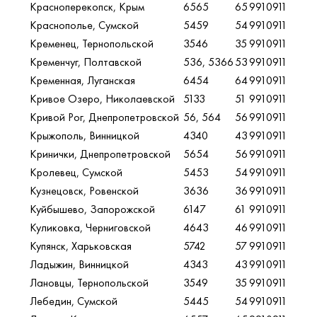
Красноперекопск, Крым
6565
65
9910911
Краснополье, Сумской
5459
54
9910911
Кременец, Тернопольской
3546
35
9910911
Кременчуг, Полтавской
536, 5366
53
9910911
Кременная, Луганская
6454
64
9910911
Кривое Озеро, Николаевской
5133
51
9910911
Кривой Рог, Днепропетровской
56, 564
56
9910911
Крыжополь, Винницкой
4340
43
9910911
Кринички, Днепропетровской
5654
56
9910911
Кролевец, Сумской
5453
54
9910911
Кузнецовск, Ровенской
3636
36
9910911
Куйбышево, Запорожской
6147
61
9910911
Куликовка, Черниговской
4643
46
9910911
Купянск, Харьковская
5742
57
9910911
Ладыжин, Винницкой
4343
43
9910911
Лановцы, Тернопольской
3549
35
9910911
Лебедин, Сумской
5445
54
9910911