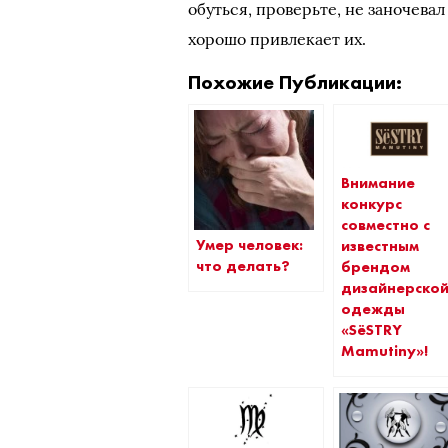
обуться, проверьте, не заночева
хорошо привлекает их.
Похожие Публикации:
Внимание
конкурс
совместно с
Умер человек:
известным
что делать?
брендом
дизайнерско
одежды
«SёSTRY
Mamutiny»!