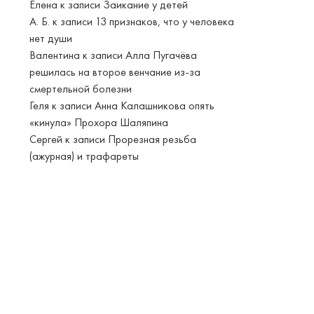
Елена
к записи
Заикание у детей
А. Б.
к записи
13 признаков, что у человека
нет души
Валентина
к записи
Алла Пугачёва
решилась на второе венчание из-за
смертельной болезни
Геля
к записи
Анна Калашникова опять
«кинула» Прохора Шаляпина
Сергей
к записи
Прорезная резьба
(ажурная) и трафареты