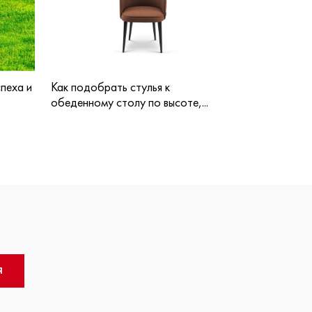
пеха и
Как подобрать стулья к
обеденному столу по высоте,...
Я