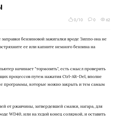
ы
0/10
0
62
е заправки бензиновой зажигалки вроде Зиппо она не
 встряхните ее или капните немного бензина на
пьютер начинает "тормозить", есть смысл проверить
щих процессов путем нажатия Ctrl-Alt-Del, вполне
е программы, которые можно закрыть и тем самым
ей от ржавчины, затвердевшей смазки, нагара, для
роде WD40, или на худой конец соляркой, и оставить