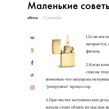
Маленькие совет
albina
13 декабря
1.Если посл
загорается,
фитиль.
2.Когда ком
список теку
возможно что запущены ненужны
"разгрузить" процессор.
3.При чистке металических детал
начала стоит облить их маслом в