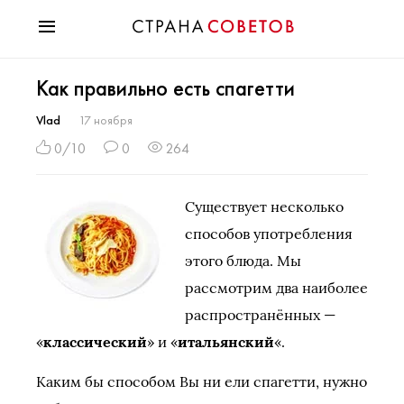
Красота
Как правильно есть спагетти
Мода
Звезды
Vlad
17 ноября
Гороскопы
0/10
0
264
Здоровье
Психология
Существует несколько
Хобби
способов употребления
Разное
этого блюда. Мы
Праздники
рассмотрим два наиболее
распространённых —
«
классический
» и «
итальянский
«.
Каким бы способом Вы ни ели спагетти, нужно