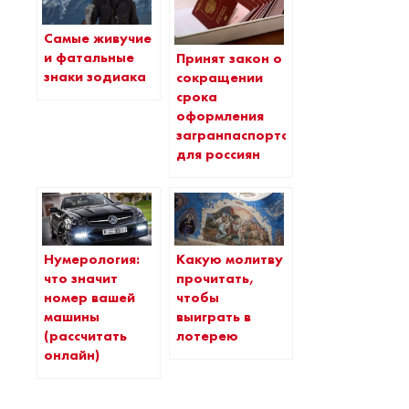
Самые живучие
и фатальные
Принят закон о
знаки зодиака
сокращении
срока
оформления
загранпаспортов
для россиян
Нумерология:
Какую молитву
что значит
прочитать,
номер вашей
чтобы
машины
выиграть в
(рассчитать
лотерею
онлайн)