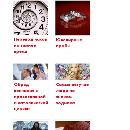
Перевод часов
Ювелирные
на зимнее
пробы
время
Обряд
Самые везучие
венчания в
люди по
православной
знакам
и католической
зодиака
церкви