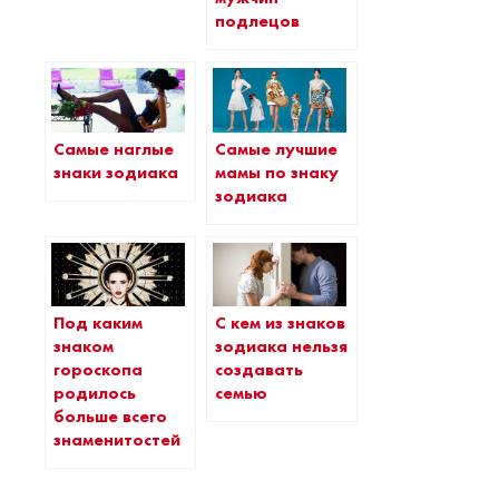
подлецов
Самые наглые
Самые лучшие
знаки зодиака
мамы по знаку
зодиака
Под каким
С кем из знаков
знаком
зодиака нельзя
гороскопа
создавать
родилось
семью
больше всего
знаменитостей