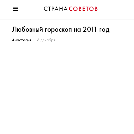
Красота
Любовный гороскоп на 2011 год
Мода
Звезды
Анастасия
6 декабря
Гороскопы
Здоровье
Психология
Хобби
Разное
Праздники