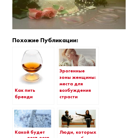
Похожие Публикации:
Эрогенные
зоны женщины:
места для
Как пить
возбуждения
бренди
страсти
Какой будет
Люди, которых