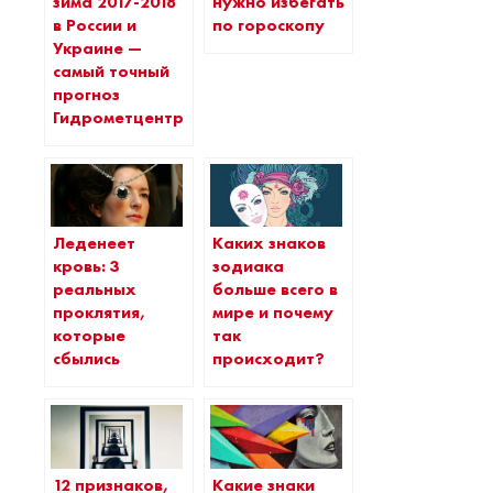
зима 2017-2018
нужно избегать
в России и
по гороскопу
Украине —
самый точный
прогноз
Гидрометцентра
Леденеет
Каких знаков
кровь: 3
зодиака
реальных
больше всего в
проклятия,
мире и почему
которые
так
сбылись
происходит?
12 признаков,
Какие знаки