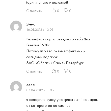
(оригинально и полезно)!
Ответить
0
0
Эмма
16.01.2012 в 10:08
Рельефная карта Звездного неба Яна
Гевелия 1690г.
Потому что это очень эффектный и
солидный подарок.
ЗАО «Образъ» Санкт- Петербург
Ответить
0
0
лола
05.04.2012 в 11:08
я подарила супругу потрясающий подарок
от которого он до сих пор