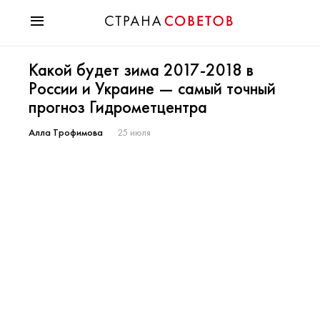
Красота
Какой будет зима 2017-2018 в
Мода
России и Украине — самый точный
Звезды
прогноз Гидрометцентра
Гороскопы
Здоровье
Алла Трофимова
25 июля
Психология
Хобби
Разное
Праздники