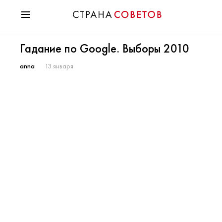
Красота
Гадание по Google. Выборы 2010
Мода
Звезды
anna
13 января
Гороскопы
Здоровье
Психология
Хобби
Разное
Праздники