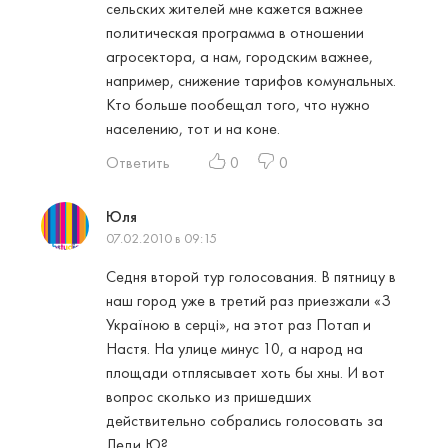
сельских жителей мне кажется важнее
политическая программа в отношении
агросектора, а нам, городским важнее,
например, снижение тарифов комунальных.
Кто больше пообещал того, что нужно
населению, тот и на коне.
Ответить
0
0
Юля
07.02.2010 в 09:15
Седня второй тур голосования. В пятницу в
наш город уже в третий раз приезжали «З
Україною в серці», на этот раз Потап и
Настя. На улице минус 10, а народ на
площади отплясывает хоть бы хны. И вот
вопрос сколько из пришедших
действительно собрались голосовать за
Леди Ю?