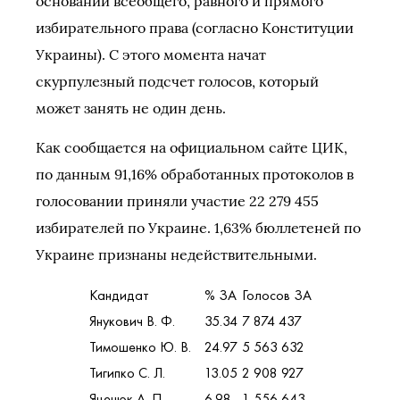
основании всеобщего, равного и прямого
избирательного права (согласно Конституции
Украины). С этого момента начат
скурпулезный подсчет голосов, который
может занять не один день.
Как сообщается на официальном сайте ЦИК,
по данным 91,16% обработанных протоколов в
голосовании приняли участие 22 279 455
избирателей по Украине. 1,63% бюллетеней по
Украине признаны недействительными.
Кандидат
% ЗА
Голосов ЗА
Янукович В. Ф.
35.34
7 874 437
Тимошенко Ю. В.
24.97
5 563 632
Тигипко С. Л.
13.05
2 908 927
Яценюк А. П.
6.98
1 556 643