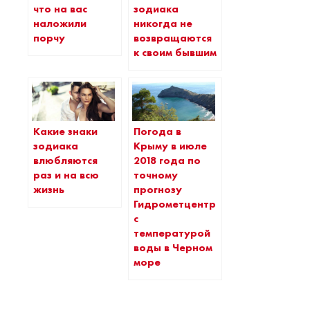
что на вас
зодиака
наложили
никогда не
порчу
возвращаются
к своим бывшим
Какие знаки
Погода в
зодиака
Крыму в июле
влюбляются
2018 года по
раз и на всю
точному
жизнь
прогнозу
Гидрометцентра
с
температурой
воды в Черном
море