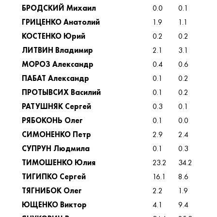
БРОДСКИЙ Михаил
0.0
0.1
ГРИЦЕНКО Анатолий
1.9
1.1
КОСТЕНКО Юрий
0.2
0.2
ЛИТВИН Владимир
2.1
3.1
МОРОЗ Александр
0.4
0.6
ПАБАТ Александр
0.1
0.2
ПРОТЫВСИХ Василий
0.1
0.2
РАТУШНЯК Сергей
0.3
0.1
РЯБОКОНЬ Олег
0.1
0.0
СИМОНЕНКО Петр
2.9
2.4
СУПРУН Людмила
0.1
0.3
ТИМОШЕНКО Юлия
23.2
34.2
ТИГИПКО Сергей
16.1
8.6
ТЯГНИБОК Олег
2.2
1.9
ЮЩЕНКО Виктор
4.1
9.4