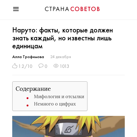
Красота
Наруто: факты, которые должен
Мода
знать каждый, но известны лишь
Звезды
единицам
Гороскопы
Здоровье
Алла Трофимова
24 декабря
Психология
1.2/10
0
1013
Хобби
Разное
Содержание
Праздники
Мифология и отсылки
Немного о цифрах