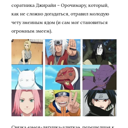
соратника Джирайи – Орочимару, который,
как не сложно догадаться, отравил молодую
чету змеиным ядом (и сам мог становиться
огромным змеем).
Связка «змея-лягушка-улитка», перешедшая к