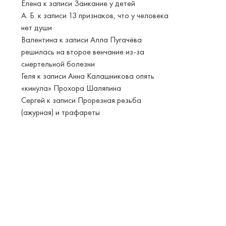
Елена
к записи
Заикание у детей
А. Б.
к записи
13 признаков, что у человека
нет души
Валентина
к записи
Алла Пугачёва
решилась на второе венчание из-за
смертельной болезни
Геля
к записи
Анна Калашникова опять
«кинула» Прохора Шаляпина
Сергей
к записи
Прорезная резьба
(ажурная) и трафареты