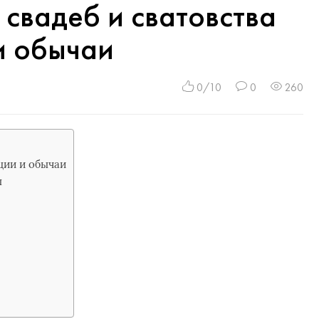
 свадеб и сватовства
и обычаи
0/10
0
260
ции и обычаи
ы