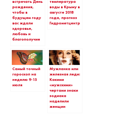
встречать День
температура
рождения,
воды в Крыму в
чтобы в
августе 2018
будущем году
года, прогноз
вас ждали
Гидрометцентра
здоровье,
любовь и
благополучие
Самый точный
Мужланка или
гороскоп на
железная леди:
неделю 9-15
Какими
июля
«мужскими»
чертами знаки
зодиака
наделили
женщин