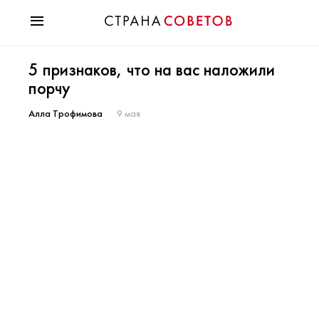
Красота
5 признаков, что на вас наложили
Мода
порчу
Звезды
Гороскопы
Алла Трофимова
9 мая
Здоровье
Психология
Хобби
Разное
Праздники