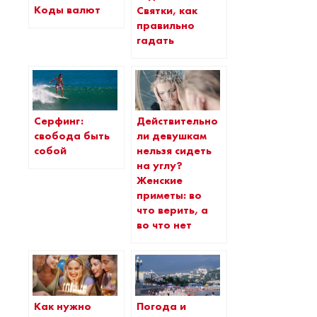
Коды валют
Святки, как
правильно
гадать
Серфинг:
Действительно
свобода быть
ли девушкам
собой
нельзя сидеть
на углу?
Женские
приметы: во
что верить, а
во что нет
Как нужно
Погода и