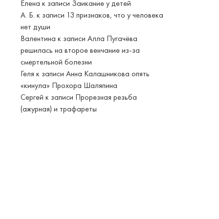
Елена
к записи
Заикание у детей
А. Б.
к записи
13 признаков, что у человека
нет души
Валентина
к записи
Алла Пугачёва
решилась на второе венчание из-за
смертельной болезни
Геля
к записи
Анна Калашникова опять
«кинула» Прохора Шаляпина
Сергей
к записи
Прорезная резьба
(ажурная) и трафареты