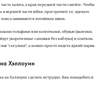
часть халата, а края передней части сшейте. Чтобы
нь в верхней части юбки, прострочите ее, вденьте
я пояса зашиваются потайным швом.
ными гольфами или колготками, обувью (валенки,
ойдут укороченные сапожки без каблука) и платком.
лав "сосульки", а можно просто надеть яркий парик.
 на Хэллоуин
а на Хэллоуин сделать нетрудно. Вам понадобятся: