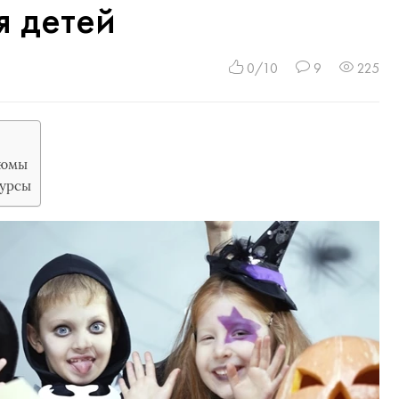
я детей
0/10
9
225
тюмы
курсы