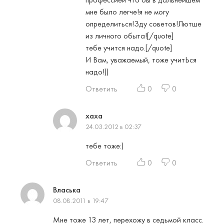
мне было легче!я не могу
определиться!Зду советов!Лютше
из личного обыта![/quote]
тебе учится надо.[/quote]
И Вам, уважаемый, тоже учитЬся
надо!))
Ответить
0
0
хаха
24.03.2012 в 02:37
тебе тоже:)
Ответить
0
0
Власька
08.08.2011 в 19:47
Мне тоже 13 лет, перехожу в седьмой класс.