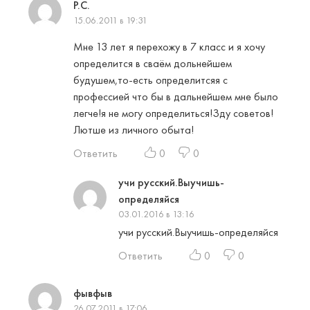
Р.С.
15.06.2011 в 19:31
Мне 13 лет я перехожу в 7 класс и я хочу
определится в сваём дольнейшем
будушем,то-есть определитсяя с
профессией что бы в дальнейшем мне было
легче!я не могу определиться!Зду советов!
Лютше из личного обыта!
Ответить
0
0
учи русский.Выучишь-
определяйся
03.01.2016 в 13:16
учи русский.Выучишь-определяйся
Ответить
0
0
фывфыв
26.07.2011 в 17:06