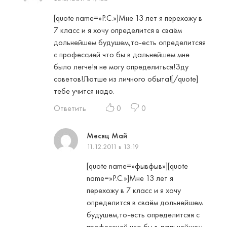
[quote name=»Р.С.»]Мне 13 лет я перехожу в
7 класс и я хочу определится в сваём
дольнейшем будушем,то-есть определитсяя
с профессией что бы в дальнейшем мне
было легче!я не могу определиться!Зду
советов!Лютше из личного обыта![/quote]
тебе учится надо.
Ответить
0
0
Месяц Май
11.12.2011 в 13:19
[quote name=»фывфыв»][quote
name=»Р.С.»]Мне 13 лет я
перехожу в 7 класс и я хочу
определится в сваём дольнейшем
будушем,то-есть определитсяя с
профессией что бы в дальнейшем