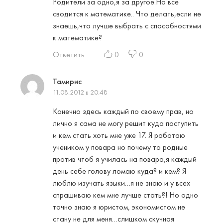
Родители за одно,я за другое.Но все
сводится к математике.. Что делать,если не
знаешь,что лучше выбрать с способностями
к математике?
Ответить
0
0
Тамирис
11.08.2012 в 20:48
Конечно здесь каждый по своему прав, но
лично я сама не могу решит куда поступить
и кем стать хоть мне уже 17. Я работаю
учеником у повара но почему то родные
против чтоб я училась на повара,я каждый
день себе голову ломаю куда? и кем? Я
люблю изучать языки…я не знаю и у всех
спрашиваю кем мне лучше стать?! Но одно
точно знаю я юристом, экономистом не
стану не для меня…слишком скучная