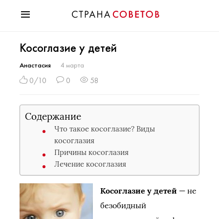
Красота
Косоглазие у детей
Мода
Звезды
Анастасия
4 марта
Гороскопы
0/10
0
58
Здоровье
Психология
Содержание
Хобби
Что такое косоглазие? Виды
Разное
косоглазия
Праздники
Причины косоглазия
Лечение косоглазия
Косоглазие у детей
— не
безобидный