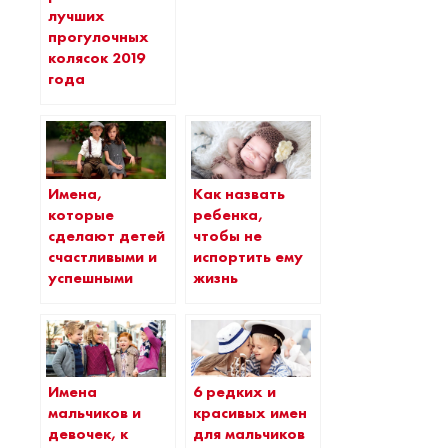
лучших
прогулочных
колясок 2019
года
Имена,
Как назвать
которые
ребенка,
сделают детей
чтобы не
счастливыми и
испортить ему
успешными
жизнь
Имена
6 редких и
мальчиков и
красивых имен
девочек, к
для мальчиков