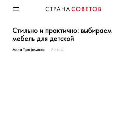
Красота
Стильно и практично: выбираем
Мода
мебель для детской
Звезды
Гороскопы
Алла Трофимова
7 июня
Здоровье
Психология
Хобби
Разное
Праздники