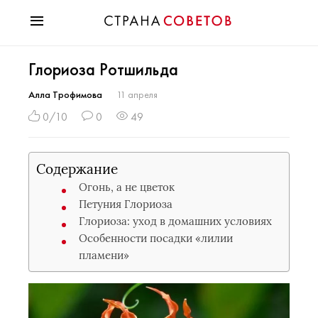
Красота
Глориоза Ротшильда
Мода
Звезды
Алла Трофимова
11 апреля
Гороскопы
0/10
0
49
Здоровье
Психология
Содержание
Хобби
Огонь, а не цветок
Разное
Петуния Глориоза
Праздники
Глориоза: уход в домашних условиях
Особенности посадки «лилии
пламени»