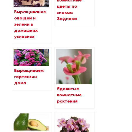
комнатные
цветы по
Выращивание
знакам
овощей и
Зодиака
зелени в
домашних
условиях
Выращиваем
гортензии
дома
Ядовитые
комнатные
растения