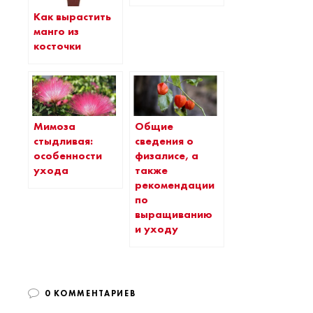
Как вырастить
манго из
косточки
Мимоза
Общие
стыдливая:
сведения о
особенности
физалисе, а
ухода
также
рекомендации
по
выращиванию
и уходу
0 КОММЕНТАРИЕВ