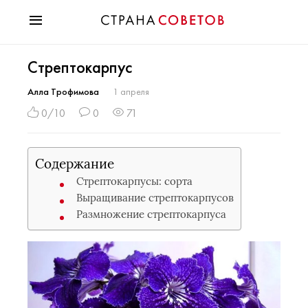
Красота
Стрептокарпус
Мода
Звезды
Алла Трофимова
1 апреля
Гороскопы
0/10
0
71
Здоровье
Психология
Содержание
Хобби
Стрептокарпусы: сорта
Разное
Выращивание стрептокарпусов
Праздники
Размножение стрептокарпуса